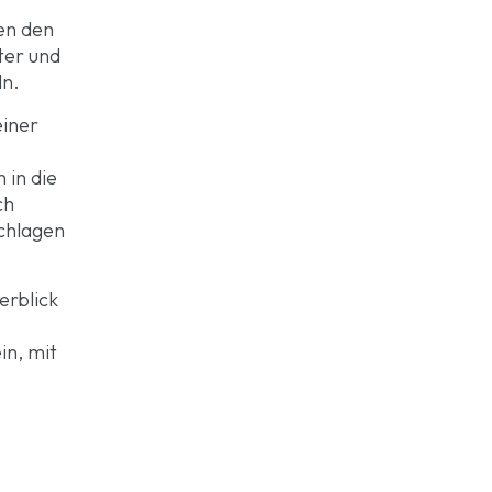
en den
ter und
ln.
einer
 in die
ch
schlagen
erblick
in, mit