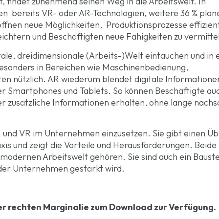
t, findet zunehmend seinen Weg in die Arbeitswelt. In
n bereits VR- oder AR-Technologien, weitere 36 % plan
öffnen neue Möglichkeiten, Produktionsprozesse effizien
leichtern und Beschäftigten neue Fähigkeiten zu vermitte
tale, dreidimensionale (Arbeits-)Welt eintauchen und in 
besonders in Bereichen wie Maschinenbedienung,
en nützlich. AR wiederum blendet digitale Informationen
er Smartphones und Tablets. So können Beschäftigte au
er zusätzliche Informationen erhalten, ohne lange nach
R und VR im Unternehmen einzusetzen. Sie gibt einen Üb
axis und zeigt die Vorteile und Herausforderungen. Beide
 modernen Arbeitswelt gehören. Sie sind auch ein Bauste
der Unternehmen gestärkt wird.
der rechten Marginalie zum Download zur Verfügung.