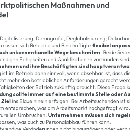
arktpolitischen Maßnahmen und
del
igitalisierung, Demografie, Deglobalisierung, Dekarbon
, müssen sich Betriebe und Beschäftigte
flexibel anpas
auch unkonventionelle Wege beschreiten
. Beide Seite
twendigen Fähigkeiten und Qualifikationen vorhanden sind
ehmen und ihre Beschäftigten sind hauptverantwor
 ist im Betrieb dann sinnvoll, wenn absehbar ist, dass di
cht mehr den betrieblichen Anforderungen gerecht wer
Fähigkeiten der Betrieb zukünftig braucht. Diese Frage 
dung sollte immer auf eine bestimmte Stelle oder 
 Ziel
ins Blaue hinein erfolgen. Bei Arbeitsuchenden ist s
em entsprechen, was am Arbeitsmarkt nachgefragt wird
kturellen Umbrüchen.
Unternehmen müssen sich rege
assen, was auch zu Personalabbau führen kann.
twendige Veränderungen nicht hinauszögern oder verhi