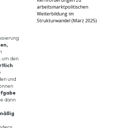
Kernforderungen zu
arbeitsmarktpolitischen
Weiterbildung im
Strukturwandel (März 2025)
isierung
sen,
n
, um den
tlich
e
den und
können
Aufgabe
ie dann
.
lmäßig
ndern.