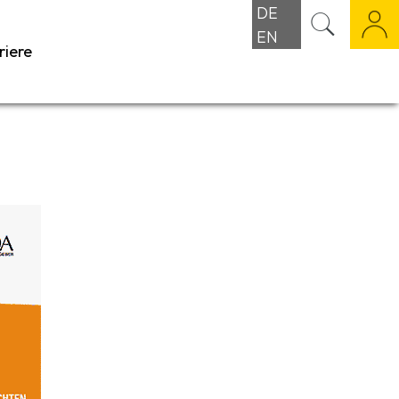
DE
EN
riere