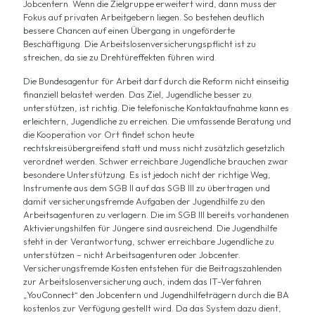
Jobcentern. Wenn die Zielgruppe erweitert wird, dann muss der
Fokus auf privaten Arbeitgebern liegen. So bestehen deutlich
bessere Chancen auf einen Übergang in ungeförderte
Beschäftigung. Die Arbeitslosenversicherungspflicht ist zu
streichen, da sie zu Drehtüreffekten führen wird.
Die Bundesagentur für Arbeit darf durch die Reform nicht einseitig
finanziell belastet werden. Das Ziel, Jugendliche besser zu
unterstützen, ist richtig. Die telefonische Kontaktaufnahme kann es
erleichtern, Jugendliche zu erreichen. Die umfassende Beratung und
die Kooperation vor Ort findet schon heute
rechtskreisübergreifend statt und muss nicht zusätzlich gesetzlich
verordnet werden. Schwer erreichbare Jugendliche brauchen zwar
besondere Unterstützung. Es ist jedoch nicht der richtige Weg,
Instrumente aus dem SGB II auf das SGB III zu übertragen und
damit versicherungsfremde Aufgaben der Jugendhilfe zu den
Arbeitsagenturen zu verlagern. Die im SGB III bereits vorhandenen
Aktivierungshilfen für Jüngere sind ausreichend. Die Jugendhilfe
steht in der Verantwortung, schwer erreichbare Jugendliche zu
unterstützen – nicht Arbeitsagenturen oder Jobcenter.
Versicherungsfremde Kosten entstehen für die Beitragszahlenden
zur Arbeitslosenversicherung auch, indem das IT-Verfahren
„YouConnect“ den Jobcentern und Jugendhilfeträgern durch die BA
kostenlos zur Verfügung gestellt wird. Da das System dazu dient,