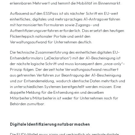
erkennbaren Mehrwert und hemmt die Mobilität im Binnenmarkt.
Aufbauend auf den ESSPass ist als nächster Schritt ein EU-weit
einheitliches, digitales und mehrsprachiges A1-Antragsverfahren
mit harmonisierten Formularen sowie Zugangs- und
Authentifizierungsverfahren erforderlich. Das ersetzt den heutigen
Flickenteppich nationaler Portale und senkt den
Verwaltungsaufwand für Unternehmen deutlich.
Die technische Zusammenführung des einheitlichen digitalen EU-
Entsendeformulars („eDeclaration“) mit der A1-Bescheinigung ist
der nächste logische Schritt und muss konsequent dem „once-only“-
Prinzip folgen. Der derzeit hohe Verwaltungsaufwand resultiert
aus getrennten Verfahren zur Beantragung der A1-Bescheinigung
und zur Entsendemeldung, wodurch identische Daten mehrfach und
in unterschiedlichen Systemen bereitgestellt werden müssen. Eine
doppelte Meldung für die Entsendung ein und desselben
Mitarbeiters/Mitarbeiterin ist weder für Unternehmen noch für
Behörden zumutbar.
Digitale Identifizierung nutzbar machen
Die EUDI-Wallet muss zügig und verbindlich als zentrale digitale