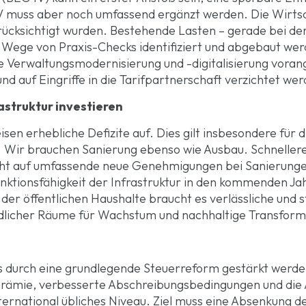
V muss aber noch umfassend ergänzt werden. Die Wirtsch
erücksichtigt wurden. Bestehende Lasten – gerade bei de
 Wege von Praxis-Checks identifiziert und abgebaut wer
e Verwaltungsmodernisierung und -digitalisierung vor
nd auf Eingriffe in die Tarifpartnerschaft verzichtet we
rastruktur investieren
eisen erhebliche Defizite auf. Dies gilt insbesondere für
. Wir brauchen Sanierung ebenso wie Ausbau. Schnellere
ht auf umfassende neue Genehmigungen bei Sanierunge
nktionsfähigkeit der Infrastruktur in den kommenden Ja
er öffentlichen Haushalte braucht es verlässliche und st
ländlicher Räume für Wachstum und nachhaltige Transfo
 durch eine grundlegende Steuerreform gestärkt werde
sprämie, verbesserte Abschreibungsbedingungen und die 
ternational übliches Niveau. Ziel muss eine Absenkung d