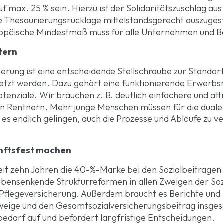
 max. 25 % sein. Hierzu ist der Solidaritätszuschlag a
ie Thesaurierungsrücklage mittelstandsgerecht auszuges
ropäische Mindestmaß muss für alle Unternehmen und B
tern
erung ist eine entscheidende Stellschraube zur Standort
tzt werden. Dazu gehört eine funktionierende Erwerbsm
otenziale. Wir brauchen z. B. deutlich einfachere und att
von Rentnern. Mehr junge Menschen müssen für die dual
es endlich gelingen, auch die Prozesse und Abläufe zu v
unftsfest machen
it zehn Jahren die 40-%-Marke bei den Sozialbeiträgen
bensenkende Strukturreformen in allen Zweigen der Soz
Pflegeversicherung. Außerdem braucht es Berichte und P
zweige und den Gesamtsozialversicherungsbeitrag insges
edarf auf und befördert langfristige Entscheidungen.