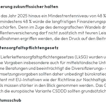
herung zukunftssicher halten
er das Jahr 2025 hinaus ein Mindestrentenniveau von 48 
 mindestens 48 % würde die langfristigen Finanzierungs
schärfen. Denn im Zuge des demografischen Wandels dr
Rentenversicherung darf nicht zusätzlich mit teuren Le
ßnahmen ergriffen werden, die den Druck auf den Beitr
ttensorgfaltspflichtengesetz
ieferkettensorgfaltspflichtengesetzes (LkSG) wurden 
he Vorgaben insbesondere auch für mittelständische Un
rne Beratungen und beeinträchtigt die Diversifizierun
etzungsvorgaben sollten daher unbedingt bürokratiea
ent mit EU-Initiativen wie der Richtlinie zur Nachhaltigk
s müssen stärker in den Blick genommen werden. Das G
 die europäische Variante CSDDD sollten grundsätzlic
stumsschub