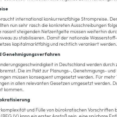
eise
braucht international konkurrenzfähige Strompreise. De
llten nun sehr rasch die konkreten Ausschreibungen folge
ie rasant steigenden Netzentgelte müssen weiterhin durc
iveau zu stabilisieren. Damit der nationale Wasserstoff
tzes kapitalmarktfähig und rechtlich verankert werden
und Genehmigungsverfahren
nderungsgeschwindigkeit in Deutschland werden durch z
remst. Die im Pakt zur Planungs-, Genehmigungs- und
ngen müssen konsequent umgesetzt werden. Für mehr 
n in allen relevanten Gesetzen umgesetzt werden. Dabe
cht kommen.
okratisierung
rkomplexität und Fülle von bürokratischen Vorschriften 
(BEG IV) kann ein erster Anstoß sein, eine spürbare Ent