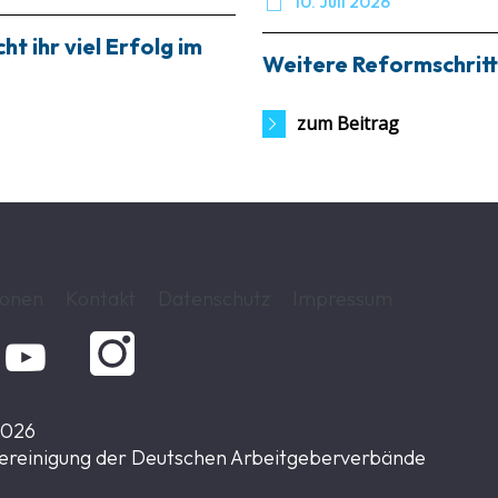

10. Juli 2026
t ihr viel Erfolg im
Weitere Reformschritt
zum Beitrag
ionen
Kontakt
Datenschutz
Impressum

2026
ereinigung der Deutschen Arbeitgeberverbände