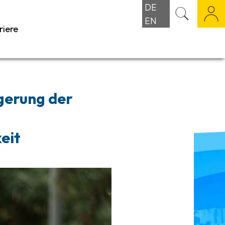
DE
EN
riere
gerung der
keit