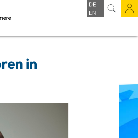
DE
EN
riere
ren in