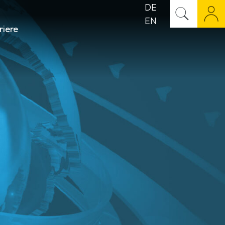
DE
EN
riere