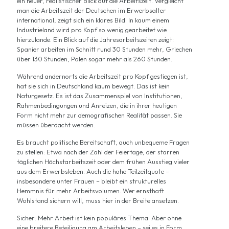
ein neuer, realistischer Blick auf die Arbeitszeit. Vergleicht
man die Arbeitszeit der Deutschen im Erwerbsalter
international, zeigt sich ein klares Bild: In kaum einem
Industrieland wird pro Kopf so wenig gearbeitet wie
hierzulande. Ein Blick auf die Jahresarbeitszeiten zeigt:
Spanier arbeiten im Schnitt rund 30 Stunden mehr, Griechen
über 130 Stunden, Polen sogar mehr als 260 Stunden.
Während andernorts die Arbeitszeit pro Kopf gestiegen ist,
hat sie sich in Deutschland kaum bewegt. Das ist kein
Naturgesetz. Es ist das Zusammenspiel von Institutionen,
Rahmenbedingungen und Anreizen, die in ihrer heutigen
Form nicht mehr zur demografischen Realität passen. Sie
müssen überdacht werden.
Es braucht politische Bereitschaft, auch unbequeme Fragen
zu stellen: Etwa nach der Zahl der Feiertage, der starren
täglichen Höchstarbeitszeit oder dem frühen Ausstieg vieler
aus dem Erwerbsleben. Auch die hohe Teilzeitquote –
insbesondere unter Frauen – bleibt ein strukturelles
Hemmnis für mehr Arbeitsvolumen. Wer ernsthaft
Wohlstand sichern will, muss hier in der Breite ansetzen.
Sicher: Mehr Arbeit ist kein populäres Thema. Aber ohne
eine breitere Beteiligung am Arbeitsleben – sei es in Form