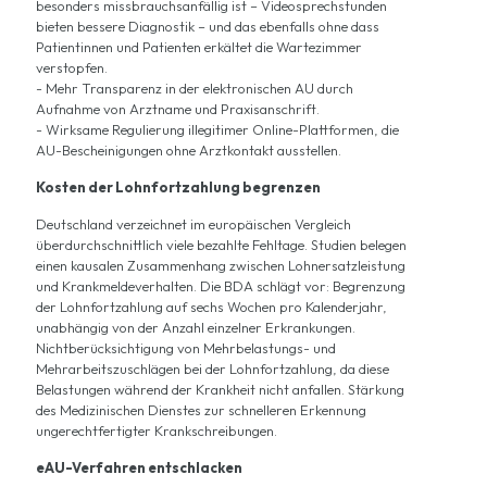
besonders missbrauchsanfällig ist – Videosprechstunden
bieten bessere Diagnostik – und das ebenfalls ohne dass
Patientinnen und Patienten erkältet die Wartezimmer
verstopfen.
- Mehr Transparenz in der elektronischen AU durch
Aufnahme von Arztname und Praxisanschrift.
- Wirksame Regulierung illegitimer Online-Plattformen, die
AU-Bescheinigungen ohne Arztkontakt ausstellen.
Kosten der Lohnfortzahlung begrenzen
Deutschland verzeichnet im europäischen Vergleich
überdurchschnittlich viele bezahlte Fehltage. Studien belegen
einen kausalen Zusammenhang zwischen Lohnersatzleistung
und Krankmeldeverhalten. Die BDA schlägt vor: Begrenzung
der Lohnfortzahlung auf sechs Wochen pro Kalenderjahr,
unabhängig von der Anzahl einzelner Erkrankungen.
Nichtberücksichtigung von Mehrbelastungs- und
Mehrarbeitszuschlägen bei der Lohnfortzahlung, da diese
Belastungen während der Krankheit nicht anfallen. Stärkung
des Medizinischen Dienstes zur schnelleren Erkennung
ungerechtfertigter Krankschreibungen.
eAU-Verfahren entschlacken