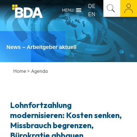
DE
MENU
EN
News – Arbeitgeber aktuell
Home
>
Agenda
Lohnfortzahlung
modernisieren: Kosten senken,
Missbrauch begrenzen,
Bürokratie abbauen