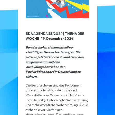
BDA AGENDA 25/2024 | THEMA DER
WOCHE | 19. Dezember 2024
Berufsschulen stehen aktuell vor
vielfältigen Herausforderungen. Sie
müssen jetzt fit für die Zukunft werden,
um gemeinsam mit den
Ausbildungsbetrieben den
Fachkräftebedarf in Deutschland zu
sichern.
Die Berufsschulen sind das Fundament
unserer dualen Ausbildung, sie sind
Werkstätten des Wissens und der Praxis.
Ihrer Arbeit gebühren hohe Wertschätzung
und mehr öffentliche Wahrnehmung. Aktuell
stehen sie vor vielfältigen
Herausforderungen. Die Länder müssen