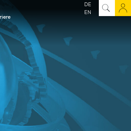
DE
EN
riere