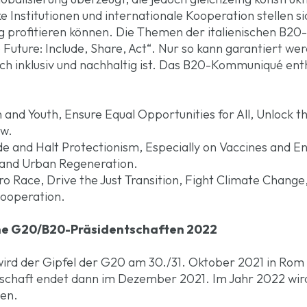
Institutionen und internationale Kooperation stellen sic
g profitieren können. Die Themen der italienischen B20-
 Future: Include, Share, Act“. Nur so kann garantiert w
h inklusiv und nachhaltig ist. Das B20-Kommuniqué enthä
 Youth, Ensure Equal Opportunities for All, Unlock th
ow.
 and Halt Protectionism, Especially on Vaccines and E
e and Urban Regeneration.
ro Race, Drive the Just Transition, Fight Climate Chan
Cooperation.
che G20/B20-Präsidentschaften 2022
ird der Gipfel der G20 am 30./31. Oktober 2021 in Rom s
tschaft endet dann im Dezember 2021. Im Jahr 2022 wi
ben.