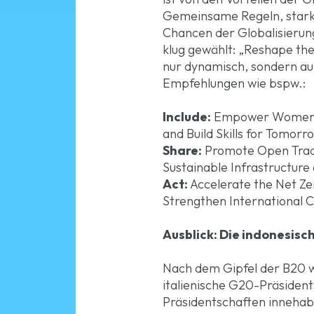
Gemeinsame Regeln, starke 
Chancen der Globalisierun
klug gewählt: „Reshape the
nur dynamisch, sondern auc
Empfehlungen wie bspw.:
Include:
Empower Women and
and Build Skills for Tomorr
Share:
Promote Open Trade
Sustainable Infrastructur
Act:
Accelerate the Net Ze
Strengthen International 
Ausblick: Die indonesis
Nach dem Gipfel der B20 w
italienische G20-Präsiden
Präsidentschaften inneha