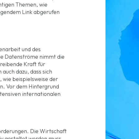
chtigen Themen, wie
folgendem Link abgerufen
enarbeit und des
nde Datenströme nimmt die
treibende Kraft für
 auch dazu, dass sich
 wie beispielsweise der
en. Vor dem Hintergrund
ntensiven internationalen
forderungen. Die Wirtschaft
tiv gestaltet werden muss.