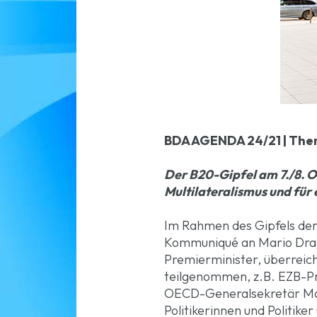
BDA AGENDA 24/21 | Them
Der B20-Gipfel am 7./8. Ok
Multilateralismus und für 
Im Rahmen des Gipfels der
Kommuniqué an Mario Drag
Premierminister, überreic
teilgenommen, z.B. EZB-Pr
OECD-Generalsekretär Mat
Politikerinnen und Politi