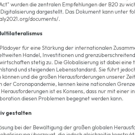
, Act" wurden die zentralen Empfehlungen der B20 zu wi
 Digitalisierung dargestellt. Das Dokument kann unter 
taly2021.org/documents/.
Multilateralismus
 Plädoyer für eine Stärkung der internationalen Zusamm
weltweiten Handel, Investitionen und grenzüberschreite
irtschaften stetig zu. Die Globalisierung ist dabei eine 
stand und steigenden Lebensstandard. Sie führt jedoch
n können und die großen Herausforderungen unserer Zeit,
en der Coronapandemie, kennen keine nationalen Grenz
n Herausforderungen ist es Konsens, dass nur mit einer i
boration diesen Problemen begegnet werden kann.
iv gestalten
r Lösung bei der Bewältigung der großen globalen Heraus
lobalisierung überzeugt, die jedoch gleichzeitig konstruk