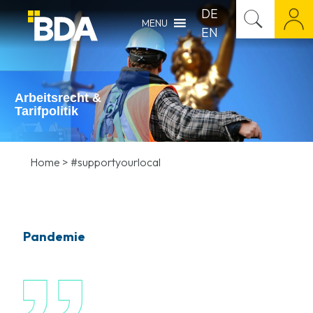
DE
MENU
EN
Arbeitsrecht &
Tarifpolitik
Home
>
#supportyourlocal
Pandemie