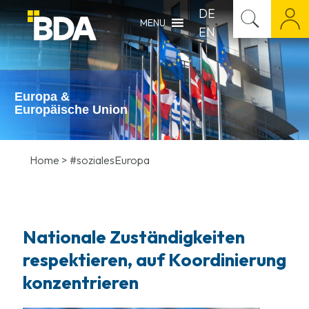
DE
MENU
EN
Europa &
Europäische Union
Home
>
#sozialesEuropa
Nationale Zuständigkeiten
respektieren, auf Koordinierung
konzentrieren