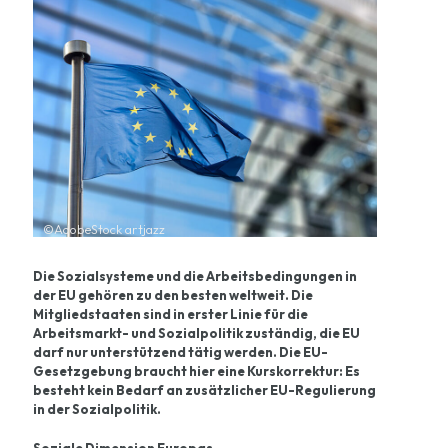
©AdobeStock artjazz
Die Sozialsysteme und die Arbeitsbedingungen in
der EU gehören zu den besten weltweit. Die
Mitgliedstaaten sind in erster Linie für die
Arbeitsmarkt- und Sozialpolitik zuständig, die EU
darf nur unterstützend tätig werden. Die EU-
Gesetzgebung braucht hier eine Kurskorrektur: Es
besteht kein Bedarf an zusätzlicher EU-Regulierung
in der Sozialpolitik.
Soziale Dimension Europas