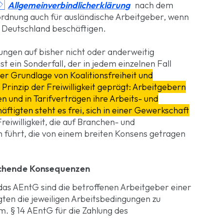

Allgemeinverbindlicherklärung
nach dem
rordnung auch für ausländische Arbeitgeber, wenn
 Deutschland beschäftigen.
ungen auf bisher nicht oder anderweitig
t ein Sonderfall, der in jedem einzelnen Fall
er Grundlage von Koalitionsfreiheit und
 Prinzip der Freiwilligkeit geprägt: Arbeitgebern
en und in Tarifverträgen ihre Arbeits- und
tigten steht es frei, sich in einer Gewerkschaft
reiwilligkeit, die auf Branchen- und
n führt, die von einem breiten Konsens getragen
eichende Konsequenzen
 das AEntG sind die betroffenen Arbeitgeber einer
igten die jeweiligen Arbeitsbedingungen zu
 § 14 AEntG für die Zahlung des