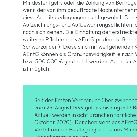
Mindestentgelts oder die Zahlung von Beiträg
wenn der von ihm beauftragte Nachunterneh
diese Arbeitsbedingungen nicht gewährt. Den 
Aufzeichnungs- und Aufbewahrungspflichten, d
nach sich ziehen. Die Einhaltung der erstreckt
weiteren Pflichten des AEntG prüfen die Behör
Schwarzarbeit). Diese sind mit weitgehenden 
AEntG können als Ordnungswidrigkeit je nach 
bzw. 500.000 € geahndet werden. Auch der Aus
ist möglich.
Seit der Ersten Verordnung über zwingen
vom 25. August 1999 gab es bislang in 1
Aktuell werden in acht Branchen tariflich
Oktober 2020). Daneben sieht das AEntG 
Verfahren zur Festlegung u. a. eines Mind
Pflegekommission vor.