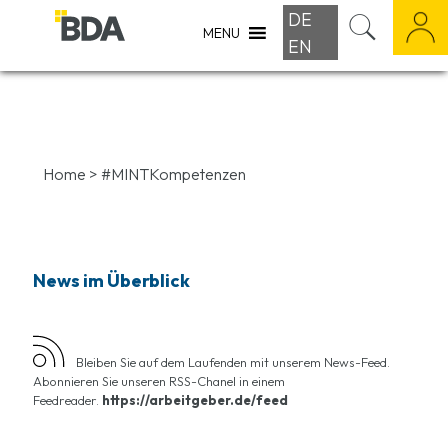
DE
MENU
EN
Home
>
#MINTKompetenzen
News im Überblick
Bleiben Sie auf dem Laufenden mit unserem News-Feed.
Abonnieren Sie unseren RSS-Chanel in einem
Feedreader.
https://arbeitgeber.de/feed