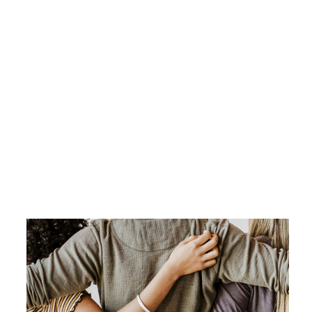
Berichtspflichten, sondern mit einem bedarfsgerechten Ausbau
der Kinderbetreuung, einer klischeefreien Berufsorientierung und
anderen Anreizen bei familienpolitischen Leistungen.
Quotenregelungen nicht zielführend
Gesetzliche Pflichtquoten und Zielgrößen gehen an den Ursachen
für den unterschiedlichen Anteil der verschiedenen Geschlechter
vorbei. Die Unternehmen setzen bereits aus eigenem Interesse
alles daran, ihre Mitarbeiter auf allen Ebenen zu fördern. Wenn
aber geeignete weibliche oder geschlechterdiverse Beschäftigte
nicht bereit sind, einen entsprechenden Posten zu besetzen, helfen
Quotenregelungen trotz aller Diversitätsstrategien nicht, sondern
schaffen allein Begründungsaufwand.