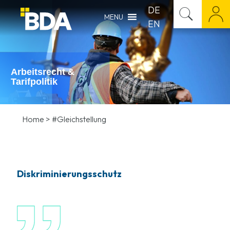
DE
MENU
EN
Arbeitsrecht &
Tarifpolitik
Home
>
#Gleichstellung
Diskriminierungsschutz