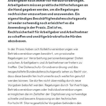
Arbeitgeber noch immer vor Herausforderungen.
Arbeitgebern müssen praktische Hilfestellungen an
die Hand gegeben werden, um die Regelungen
rechtssicher umzusetzen und anzuwenden. Ein
eigenständiges Beschäftigtendatenschutzgesetz
ist weder notwendig noch erleichtert es die
Anwendung in der Praxis. Ziel ist es,
Rechtssicherheit für Arbeitgeber und Arbeitnehmer
zu schaffen und unnötige bürokratische Hürden
abzubauen.
In der Praxis haben sich Kollektivvereinbarungen wie
Betriebsvereinbarungen bewährt, um praxisnahe
Regelungen zur Verarbeitung personenbezogener Daten
zwischen Arbeitgebern und Arbeitnehmervertretern zu
treffen. Die Datenschutz-Grundverordnung und das
neugestaltete Bundesdatenschutzgesetz sehen zu Recht vor,
dass diese bewährten Instrumente auch weiterhin genutzt
werden können. Sie dürfen nicht übermäßig durch neue
Vorgaben belastet werden. Regelungen durch Tarifverträge,
Betriebsvereinbarungen oder Individualvereinbarungen
ermöglichen die im Zeitalter der Digitalisierung notwendige
schnelle und bessere Anpassung an den technischen
Fortschritt. Starre gesetzliche Vorgaben behindern den