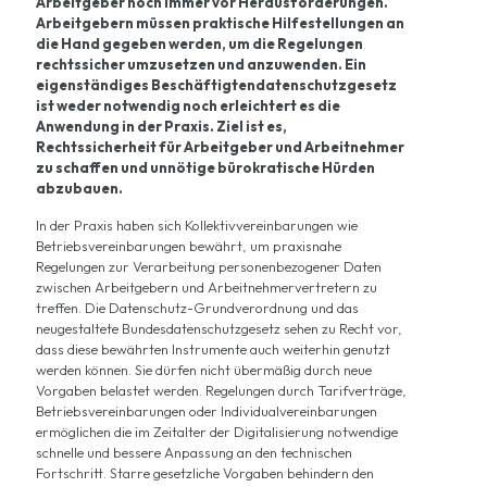
Arbeitgeber noch immer vor Herausforderungen.
Arbeitgebern müssen praktische Hilfestellungen an
die Hand gegeben werden, um die Regelungen
rechtssicher umzusetzen und anzuwenden. Ein
eigenständiges Beschäftigtendatenschutzgesetz
ist weder notwendig noch erleichtert es die
Anwendung in der Praxis. Ziel ist es,
Rechtssicherheit für Arbeitgeber und Arbeitnehmer
zu schaffen und unnötige bürokratische Hürden
abzubauen.
In der Praxis haben sich Kollektivvereinbarungen wie
Betriebsvereinbarungen bewährt, um praxisnahe
Regelungen zur Verarbeitung personenbezogener Daten
zwischen Arbeitgebern und Arbeitnehmervertretern zu
treffen. Die Datenschutz-Grundverordnung und das
neugestaltete Bundesdatenschutzgesetz sehen zu Recht vor,
dass diese bewährten Instrumente auch weiterhin genutzt
werden können. Sie dürfen nicht übermäßig durch neue
Vorgaben belastet werden. Regelungen durch Tarifverträge,
Betriebsvereinbarungen oder Individualvereinbarungen
ermöglichen die im Zeitalter der Digitalisierung notwendige
schnelle und bessere Anpassung an den technischen
Fortschritt. Starre gesetzliche Vorgaben behindern den