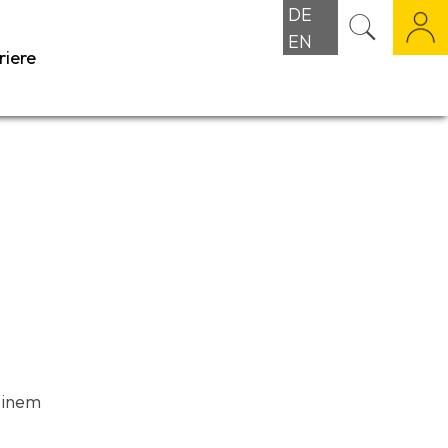
DE
EN
riere
einem