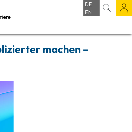
DE
EN
riere
lizierter machen –