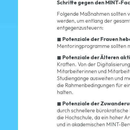
Schritte gegen den MINT-Fa
Folgende Maßnahmen sollten von 
werden, um entlang der gesamt
entgegenzusteuern:
◼
Potenziale der Frauen heb
Mentoringprogramme sollten m
◼
Potenziale der Älteren akt
Kräften. Von der Digitalisierun
Mitarbeiterinnen und Mitarbei
Studiengänge ausweiten und m
die Rahmenbedingungen für ein
halten.
◼
Potenziale der Zuwanderun
durch schnellere bürokratische
die Hochschule, da ein hoher A
und in akademischen MINT-Beru