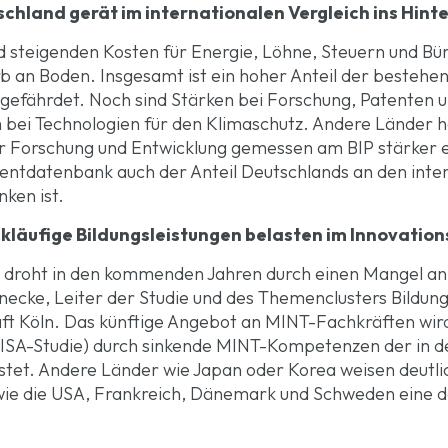
hland gerät im internationalen Vergleich ins Hint
 steigenden Kosten für Energie, Löhne, Steuern und Büro
 an Boden. Insgesamt ist ein hoher Anteil der bestehen
gefährdet. Noch sind Stärken bei Forschung, Patenten 
ei Technologien für den Klimaschutz. Andere Länder 
r Forschung und Entwicklung gemessen am BIP stärker er
ntdatenbank auch der Anteil Deutschlands an den inte
ken ist.
ckläufige Bildungsleistungen belasten im Innovati
t droht in den kommenden Jahren durch einen Mangel an
ünnecke, Leiter der Studie und des Themenclusters Bildun
aft Köln. Das künftige Angebot an MINT-Fachkräften wir
 PISA-Studie) durch sinkende MINT-Kompetenzen der in 
tet. Andere Länder wie Japan oder Korea weisen deutli
e die USA, Frankreich, Dänemark und Schweden eine de