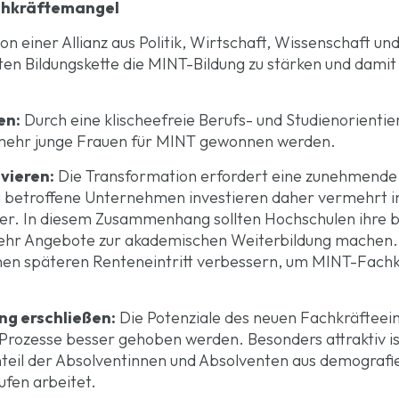
chkräftemangel
einer Allianz aus Politik, Wirtschaft, Wissenschaft und Z
en Bildungskette die MINT-Bildung zu stärken und dami
en:
Durch eine klischeefreie Berufs- und Studienorientie
ehr junge Frauen für MINT gewonnen werden.
ivieren:
Die Transformation erfordert eine zunehmende
g betroffene Unternehmen investieren daher vermehrt in 
ter. In diesem Zusammenhang sollten Hochschulen ihre 
ehr Angebote zur akademischen Weiterbildung machen.
en späteren Renteneintritt verbessern, um MINT-Fachkr
g erschließen:
Die Potenziale des neuen Fachkräfteei
 Prozesse besser gehoben werden. Besonders attraktiv i
nteil der Absolventinnen und Absolventen aus demograf
fen arbeitet.