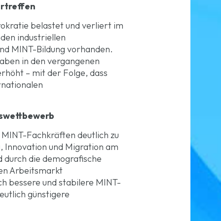
ertreffen
kratie belastet und verliert im
den industriellen
und MINT-Bildung vorhanden.
haben in den vergangenen
höht – mit der Folge, dass
rnationalen
onswettbewerb
 MINT-Fachkräften deutlich zu
g, Innovation und Migration am
d durch die demografische
den Arbeitsmarkt
ch bessere und stabilere MINT-
utlich günstigere