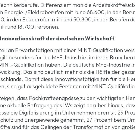
echnikerberufe. Differenziert man die Arbeitskräftelück
en Energie-/Elektroberufen mit rund 68.600, in den Ber
0, in den Bauberufen mit rund 30.800, in den Berufen d
it rund 18.700 Personen.
e Innovationskraft der deutschen Wirtschaft
il an Erwerbstätigen mit einer MINT-Qualifikation wei
ilt besonders für die M+E-Industrie, in deren Branchen 
INT-Qualifikation haben. Die deutsche M+E-Industrie in
icklung. Das sind deutlich mehr als die Hälfte der gesa
chlands. Damit diese Innovationstätigkeiten für die He
n, sind gut ausgebildete Personen mit MINT-Qualifikatio
eigen, dass Fachkräfteengpässe zu den wichtigsten He
ne aktuelle Befragung des IWs zeigt darüber hinaus, das
e die Digitalisierung im Unternehmen bremst, 29 Pro
schutz und Energiewende gehemmt, 27 Prozent beim Um
äfte sind für das Gelingen der Transformation von groß