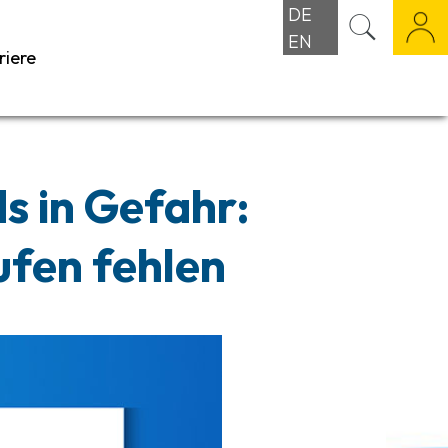
DE
EN
riere
s in Gefahr:
ufen fehlen