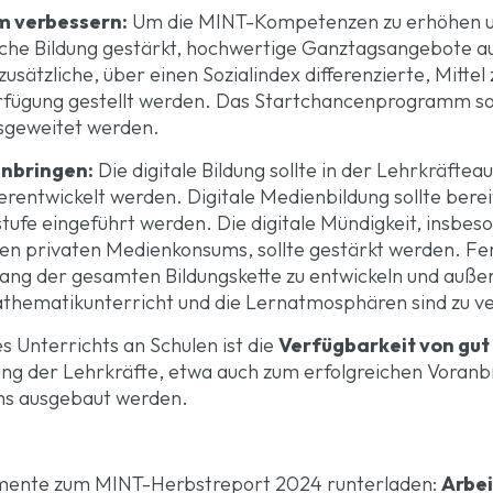
m verbessern:
Um die MINT-Kompetenzen zu erhöhen u
dliche Bildung gestärkt, hochwertige Ganztagsangebote 
usätzliche, über einen Sozialindex differenzierte, Mittel
rfügung gestellt werden. Das Startchancenprogramm soll
usgeweitet werden.
anbringen:
Die digitale Bildung sollte in der Lehrkräftea
rentwickelt werden. Digitale Medienbildung sollte berei
ufe eingeführt werden. Die digitale Mündigkeit, insbeso
n privaten Medienkonsums, sollte gestärkt werden. Fer
g der gesamten Bildungskette zu entwickeln und außer
thematikunterricht und die Lernatmosphären sind zu v
s Unterrichts an Schulen ist die
Verfügbarkeit von gut
zung der Lehrkräfte, etwa auch zum erfolgreichen Voranb
ams ausgebaut werden.
umente zum MINT-Herbstreport 2024 runterladen:
Arbe