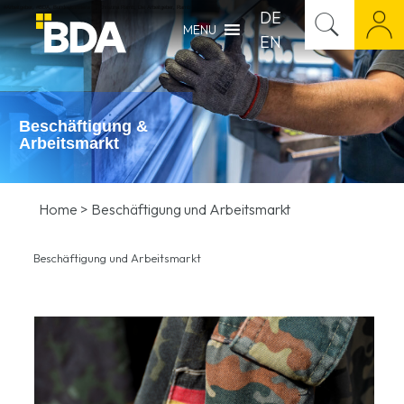
#Arbeitgeber
,
#BDA
,
Bundeskanzleramt
,
Christina Ramb
,
Die Arbeitgeber
,
Ramb
DE
MENU
EN
Beschäftigung &
Arbeitsmarkt
Home
>
Beschäftigung und Arbeitsmarkt
Beschäftigung und Arbeitsmarkt