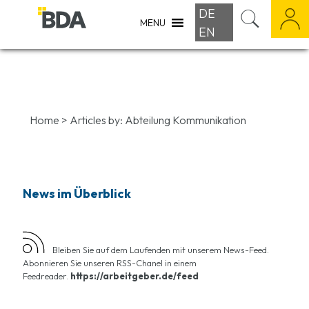
DE
MENU
EN
Home
>
Articles by:
Abteilung Kommunikation
News im Überblick
Bleiben Sie auf dem Laufenden mit unserem News-Feed.
Abonnieren Sie unseren RSS-Chanel in einem
Feedreader.
https://arbeitgeber.de/feed