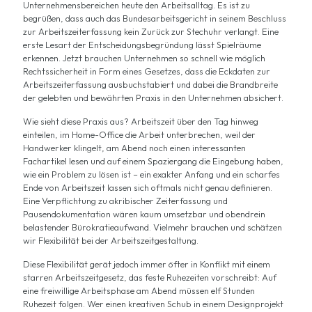
Unternehmensbereichen heute den Arbeitsalltag. Es ist zu
begrüßen, dass auch das Bundesarbeitsgericht in seinem Beschluss
zur Arbeitszeiterfassung kein Zurück zur Stechuhr verlangt. Eine
erste Lesart der Entscheidungsbegründung lässt Spielräume
erkennen. Jetzt brauchen Unternehmen so schnell wie möglich
Rechtssicherheit in Form eines Gesetzes, dass die Eckdaten zur
Arbeitszeiterfassung ausbuchstabiert und dabei die Brandbreite
der gelebten und bewährten Praxis in den Unternehmen absichert.
Wie sieht diese Praxis aus? Arbeitszeit über den Tag hinweg
einteilen, im Home-Office die Arbeit unterbrechen, weil der
Handwerker klingelt, am Abend noch einen interessanten
Fachartikel lesen und auf einem Spaziergang die Eingebung haben,
wie ein Problem zu lösen ist – ein exakter Anfang und ein scharfes
Ende von Arbeitszeit lassen sich oftmals nicht genau definieren.
Eine Verpflichtung zu akribischer Zeiterfassung und
Pausendokumentation wären kaum umsetzbar und obendrein
belastender Bürokratieaufwand. Vielmehr brauchen und schätzen
wir Flexibilität bei der Arbeitszeitgestaltung.
Diese Flexibilität gerät jedoch immer öfter in Konflikt mit einem
starren Arbeitszeitgesetz, das feste Ruhezeiten vorschreibt: Auf
eine freiwillige Arbeitsphase am Abend müssen elf Stunden
Ruhezeit folgen. Wer einen kreativen Schub in einem Designprojekt