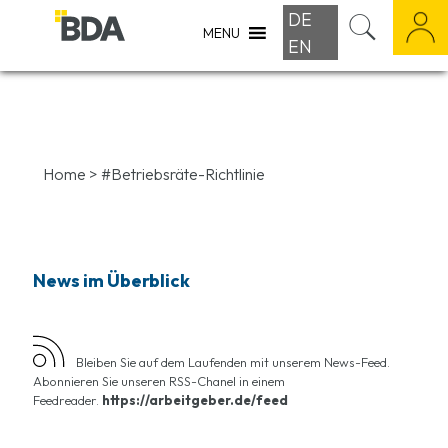
DE
MENU
EN
Home
>
#Betriebsräte-Richtlinie
News im Überblick
Bleiben Sie auf dem Laufenden mit unserem News-Feed.
Abonnieren Sie unseren RSS-Chanel in einem
Feedreader.
https://arbeitgeber.de/feed