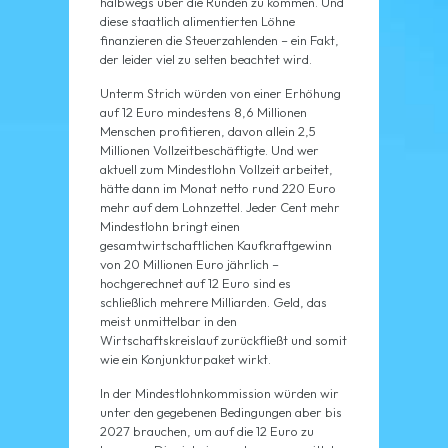
halbwegs über die Runden zu kommen. Und
diese staatlich alimentierten Löhne
finanzieren die Steuerzahlenden – ein Fakt,
der leider viel zu selten beachtet wird.
Unterm Strich würden von einer Erhöhung
auf 12 Euro mindestens 8,6 Millionen
Menschen profitieren, davon allein 2,5
Millionen Vollzeitbeschäftigte. Und wer
aktuell zum Mindestlohn Vollzeit arbeitet,
hätte dann im Monat netto rund 220 Euro
mehr auf dem Lohnzettel. Jeder Cent mehr
Mindestlohn bringt einen
gesamtwirtschaftlichen Kaufkraftgewinn
von 20 Millionen Euro jährlich –
hochgerechnet auf 12 Euro sind es
schließlich mehrere Milliarden. Geld, das
meist unmittelbar in den
Wirtschaftskreislauf zurückfließt und somit
wie ein Konjunkturpaket wirkt.
In der Mindestlohnkommission würden wir
unter den gegebenen Bedingungen aber bis
2027 brauchen, um auf die 12 Euro zu