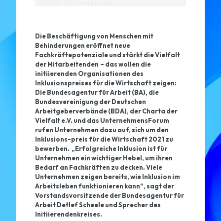
©BDA | Christian Kruppa
Die Beschäftigung von Menschen mit
Behinderungen eröffnet neue
Fachkräftepotenziale und stärkt die Vielfalt
der Mitarbeitenden
– das wollen die
initiierenden Organisationen des
Inklusionspreises für die Wirtschaft zeigen:
Die Bundesagentur für Arbeit (BA), die
Bundesvereinigung der Deutschen
Arbeitgeberverbände (BDA), der Charta der
Vielfalt e.V. und das UnternehmensForum
rufen Unternehmen dazu auf, sich um den
Inklusions-preis für die Wirtschaft 2021 zu
bewerben. „Erfolgreiche Inklusion ist für
Unternehmen ein wichtiger Hebel, um ihren
Bedarf an Fachkräften zu decken. Viele
Unternehmen zeigen bereits, wie Inklusion im
Arbeitsleben funktionieren kann“, sagt der
Vorstandsvorsitzende der Bundesagentur für
Arbeit Detlef Scheele und Sprecher des
Initiierendenkreises.