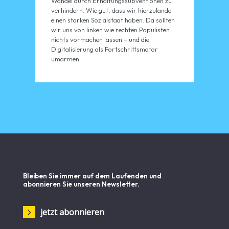
Wandel durch Erhaltungssubventionen zu
verhindern. Wie gut, dass wir hierzulande
einen starken Sozialstaat haben. Da sollten
wir uns von linken wie rechten Populisten
nichts vormachen lassen – und die
Digitalisierung als Fortschrittsmotor
umarmen.
Bleiben Sie immer auf dem Laufenden und
abonnieren Sie unseren Newsletter.
jetzt abonnieren