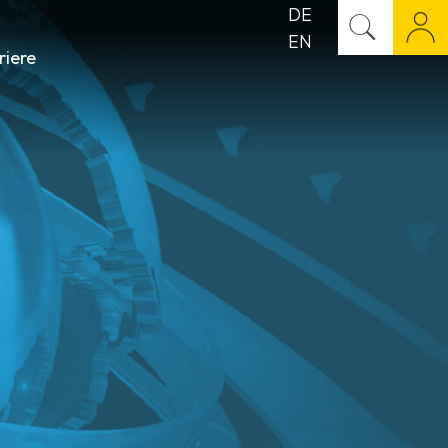
DE
EN
riere