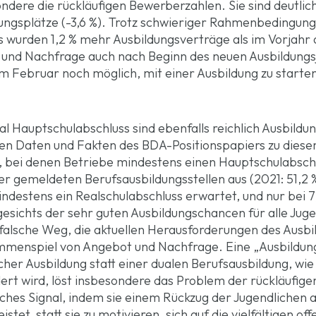
ndere die rückläufigen Bewerberzahlen. Sie sind deutlich
dungsplätze (-3,6 %). Trotz schwieriger Rahmenbedingun
s wurden 1,2 % mehr Ausbildungsverträge als im Vorjahr 
und Nachfrage auch nach Beginn des neuen Ausbildungsja
 im Februar noch möglich, mit einer Ausbildung zu starten
l Hauptschulabschluss sind ebenfalls reichlich Ausbild
chen Daten und Fakten des
BDA-Positionspapiers
zu diese
, bei denen Betriebe mindestens einen Hauptschulabsc
er gemeldeten Berufsausbildungsstellen aus (2021: 51,2 %
ndestens ein Realschulabschluss erwartet, und nur bei 7
esichts der sehr guten Ausbildungschancen für alle Jugen
falsche Weg, die aktuellen Herausforderungen des Ausbi
ammenspiel von Angebot und Nachfrage. Eine „Ausbildun
cher Ausbildung statt einer dualen Berufsausbildung, wie
rt wird, löst insbesondere das Problem der rückläufige
alsches Signal, indem sie einem Rückzug der Jugendlichen
et, statt sie zu motivieren, sich auf die vielfältigen off