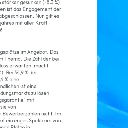
 stärker gesunken (-8,3 %)
gen ist das Engagement der
abgeschlossen. Nun gilt es,
hres mit aller Kraft
!
ungsplätze im Angebot. Das
m Thema. Die Zahl der bei
hluss erwarten, macht
). Bei 34,9 % der
,4 % eine
dlichen ist eine
ldungsmarkts zu lösen,
gsgarantie“ mit
 sie von
n Bewerberzahlen nicht. Im
 auf ein enges Spektrum von
enen Plätze in