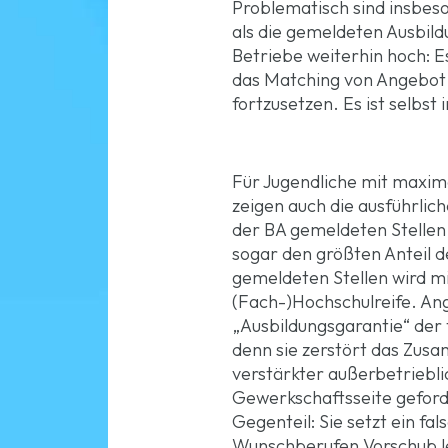
Problematisch sind insbeso
als die gemeldeten Ausbil
Betriebe weiterhin hoch: E
das Matching von Angebot 
fortzusetzen. Es ist selbst
Für Jugendliche mit maxima
zeigen auch die ausführli
der BA gemeldeten Stellen
sogar den größten Anteil d
gemeldeten Stellen wird mi
(Fach-)Hochschulreife. Ang
„Ausbildungsgarantie“ der 
denn sie zerstört das Zus
verstärkter außerbetriebli
Gewerkschaftsseite geforde
Gegenteil: Sie setzt ein f
Wunschberufen Vorschub leist