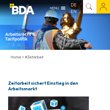
DE
MENU
EN
Arbeitsrecht &
Tarifpolitik
Home
>
#Zeitarbeit
Zeitarbeit sichert Einstieg in den
Arbeitsmarkt