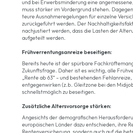
und bei Erwerbsminderung eine angemessene, 
muss stärker im Vordergrund stehen. Dagegen 
teure Ausnahmeregelungen für einzelne Versic
zurückgeführt werden. Der Nachhaltigkeitsfak
nachjustiert werden, dass die Lasten der Alte
aufgeteilt werden.
Frühverrentungsanreize beseitigen:
Bereits heute ist der spürbare Fachkräftemang
Zukunftsfrage. Daher ist es wichtig, alle Früh
„Rente ab 63“ – und bestehenden Fehlanreize, 
entgegenwirken (z.b. Gleitzone bei den Midijobs
schnellstmöglich zu beseitigen.
Zusätzliche Altersvorsorge stärken:
Angesichts der demografischen Herausforderu
europäischen Länder dazu entschieden, ihre Re
Rentenversicherung, sondern auch auf die betr