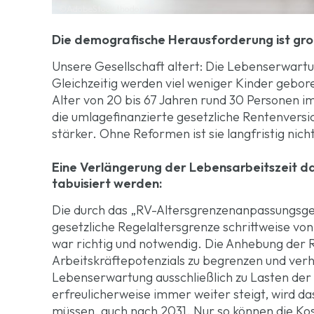
©AdobeStock thodonal
Die demografische Herausforderung ist gro
Unsere Gesellschaft altert: Die Lebenserwartun
Gleichzeitig werden viel weniger Kinder gebor
Alter von 20 bis 67 Jahren rund 30 Personen i
die umlagefinanzierte gesetzliche Rentenvers
stärker. Ohne Reformen ist sie langfristig nicht
Eine Verlängerung der Lebensarbeitszeit darf
tabuisiert werden:
Die durch das „RV-Altersgrenzenanpassungsges
gesetzliche Regelaltersgrenze schrittweise vo
war richtig und notwendig. Die Anhebung der R
Arbeitskräftepotenzials zu begrenzen und verhi
Lebenserwartung ausschließlich zu Lasten de
erfreulicherweise immer weiter steigt, wird das
müssen, auch nach 2031. Nur so können die Kos