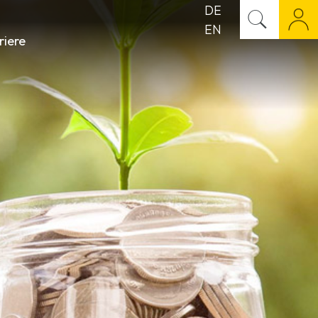
DE
EN
riere