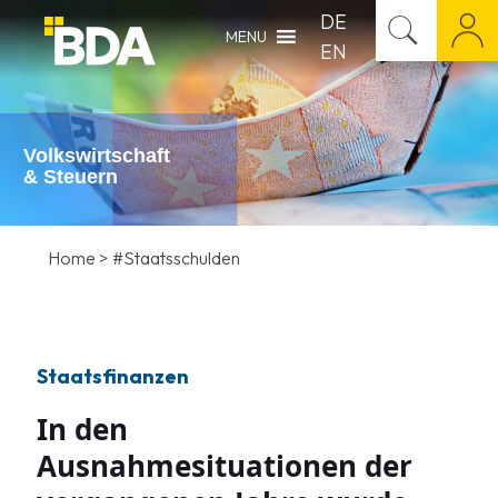
DE
MENU
EN
Volkswirtschaft
& Steuern
Home
>
#Staatsschulden
Staatsfinanzen
In den
Ausnahmesituationen der