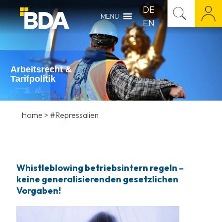
DE
MENU
EN
Arbeitsrecht &
Tarifpolitik
Home
>
#Repressalien
Whistleblowing betriebsintern regeln –
keine generalisierenden gesetzlichen
Vorgaben!