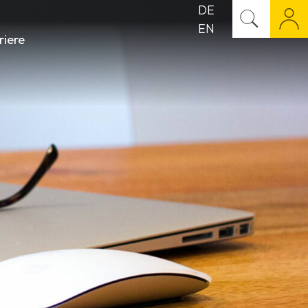
DE
EN
riere