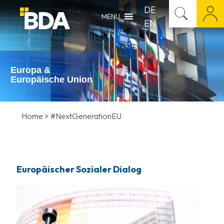
DE
MENU
EN
Europa &
Europäische Union
Home
>
#NextGenerationEU
Europäischer Sozialer Dialog