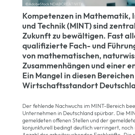
©AdobeStock NDABCREATIVITY
Kompetenzen in Mathematik, I
und Technik (MINT) sind zentr
Zukunft zu bewältigen. Fast al
qualifizierte Fach- und Führun
von mathematischen, naturwis
Zusammenhängen und einer en
Ein Mangel in diesen Bereiche
Wirtschaftsstandort Deutschl
Der fehlende Nachwuchs im MINT-Bereich beein
Unternehmen in Deutschland spürbar. Die MINT
gemeldeten offenen Stellen und der gemeldet
konjunkturell bedingt deutlich verringert, noc
Anzahl der arbeitssuchenden Fachkräfte. Die