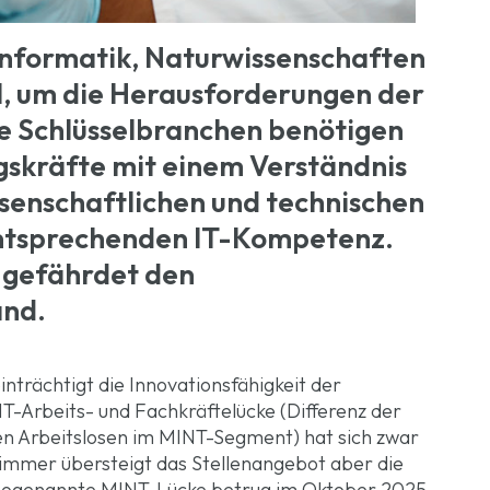
nformatik, Naturwissenschaften
al, um die Herausforderungen der
le Schlüsselbranchen benötigen
gskräfte mit einem Verständnis
senschaftlichen und technischen
tsprechenden IT-Kompetenz.
n gefährdet den
and.
trächtigt die Innovationsfähigkeit der
-Arbeits- und Fachkräftelücke (Differenz der
en Arbeitslosen im MINT-Segment) hat sich zwar
h immer übersteigt das Stellenangebot aber die
 sogenannte MINT-Lücke betrug im Oktober 2025