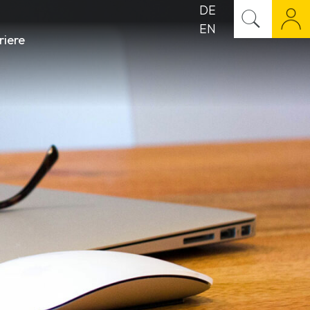
DE
EN
riere