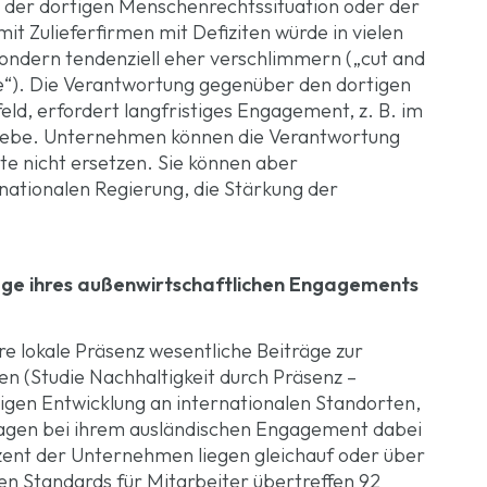
 der dortigen Menschenrechtssituation oder der
t Zulieferfirmen mit Defiziten würde in vielen
 sondern tendenziell eher verschlimmern („cut and
ve“). Die Verantwortung gegenüber den dortigen
d, erfordert langfristiges Engagement, z. B. im
triebe. Unternehmen können die Verantwortung
e nicht ersetzen. Sie können aber
r nationalen Regierung, die Stärkung der
ge ihres außenwirtschaftlichen Engagements
e lokale Präsenz wesentliche Beiträge zur
n (Studie Nachhaltigkeit durch Präsenz –
gen Entwicklung an internationalen Standorten,
gen bei ihrem ausländischen Engagement dabei
zent der Unternehmen liegen gleichauf oder über
en Standards für Mitarbeiter übertreffen 92