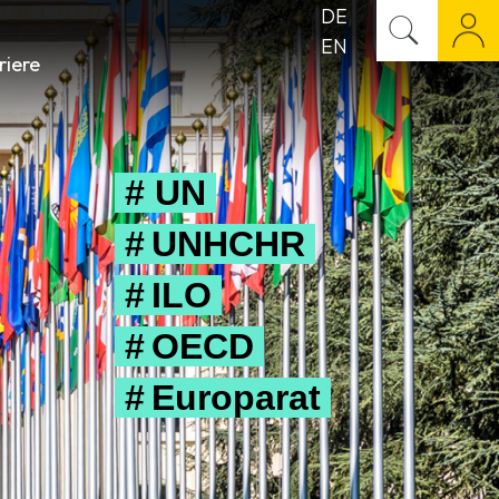
DE
EN
riere
# UN
# UNHCHR
# ILO
# OECD
# Europarat