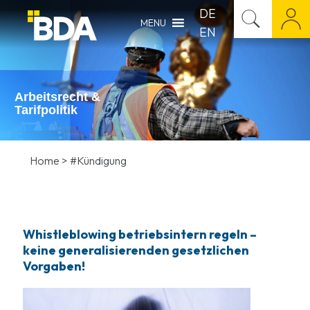
DE
MENU
EN
Arbeitsrecht &
Tarifpolitik
Home
>
#Kündigung
Whistleblowing betriebsintern regeln –
keine generalisierenden gesetzlichen
Vorgaben!