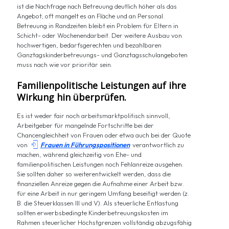
ist die Nachfrage nach Betreuung deutlich höher als das
Angebot; oft mangelt es an Fläche und an Personal.
Betreuung in Randzeiten bleibt ein Problem für Eltern in
Schicht- oder Wochenendarbeit. Der weitere Ausbau von
hochwertigen, bedarfsgerechten und bezahlbaren
Ganztagskinderbetreuungs- und Ganztagsschulangeboten
muss nach wie vor prioritär sein.
Familienpolitische Leistungen auf ihre
Wirkung hin überprüfen.
Es ist weder fair noch arbeitsmarktpolitisch sinnvoll,
Arbeitgeber für mangelnde Fortschritte bei der
Chancengleichheit von Frauen oder etwa auch bei der Quote

von
Frauen in Führungspositionen
verantwortlich zu
machen, während gleichzeitig von Ehe- und
familienpolitischen Leistungen noch Fehlanreize ausgehen.
Sie sollten daher so weiterentwickelt werden, dass die
finanziellen Anreize gegen die Aufnahme einer Arbeit bzw.
für eine Arbeit in nur geringem Umfang beseitigt werden (z.
B. die Steuerklassen III und V). Als steuerliche Entlastung
sollten erwerbsbedingte Kinderbetreuungskosten im
Rahmen steuerlicher Höchstgrenzen vollständig abzugsfähig