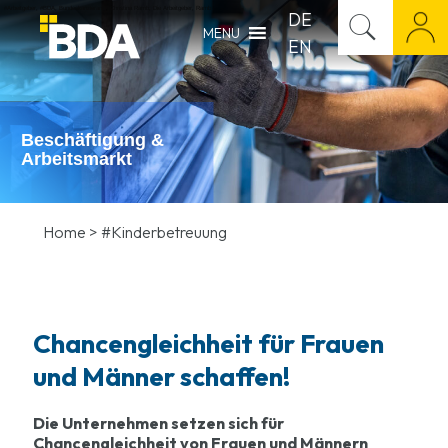
#Arbeitgeber
,
#BDA
,
Bundeskanzleramt
,
Christina Ramb
,
Die Arbeitgeber
,
Ramb
DE
MENU
EN
Beschäftigung &
Arbeitsmarkt
Home
>
#Kinderbetreuung
Chancengleichheit für Frauen
und Männer schaffen!
Die Unternehmen setzen sich für
Chancengleichheit von Frauen und Männern