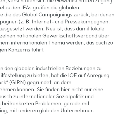
n, verschaffen sich die Gewerkschaften Zugang
l zu den IFAs greifen die globalen
e die des Global Campaignings zurück, bei denen
pagnen (z. B. Internet- und Pressekampagnen,
usgesetzt werden. Neu ist, dass damit lokale
nzelnen nationalen Gewerkschaftsverband über
inem internationalen Thema werden, das auch zu
gen Konzerns führt.
n den globalen industriellen Beziehungen zu
festellung zu bieten, hat die IOE auf Anregung
work“ (GIRN) gegründet, an dem
hmen können. Sie finden hier nicht nur eine
usch zu internationaler Sozialpolitik und
h bei konkreten Problemen, gerade mit
ng, mit anderen globalen Unternehmen