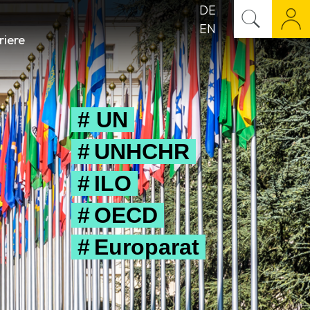
DE
EN
riere
# UN
# UNHCHR
# ILO
# OECD
# Europarat