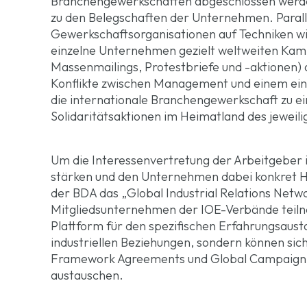
Branchengewerkschaften abgeschlossen werde
zu den Belegschaften der Unternehmen. Paralle
Gewerkschaftsorganisationen auf Techniken wi
einzelne Unternehmen gezielt weltweiten Kam
Massenmailings, Protestbriefe und -aktionen) a
Konflikte zwischen Management und einem ei
die internationale Branchengewerkschaft zu e
Solidaritätsaktionen im Heimatland des jeweili
Um die Interessenvertretung der Arbeitgeber i
stärken und den Unternehmen dabei konkret Hil
der BDA das „Global Industrial Relations Net
Mitgliedsunternehmen der IOE-Verbände teilne
Plattform für den spezifischen Erfahrungsausta
industriellen Beziehungen, sondern können sic
Framework Agreements und Global Campaigni
austauschen.