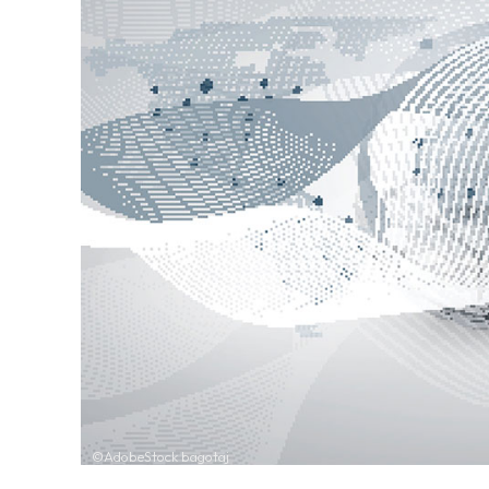
©AdobeStock bagotaj