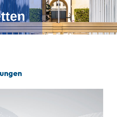
tten
hungen