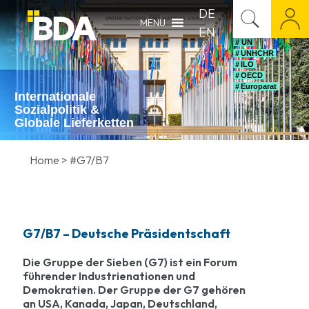
DE
MENU
EN
# UN
# UNHCHR
# ILO
# OECD
# Europarat
Internationale
Sozialpolitik &
Globale Lieferketten
Home
>
#G7/B7
G7/B7 – Deutsche Präsidentschaft
Die Gruppe der Sieben (G7) ist ein Forum
führender Industrienationen und
Demokratien. Der Gruppe der G7 gehören
an USA, Kanada, Japan, Deutschland,