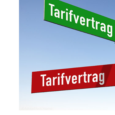
©AdobeStock hkama