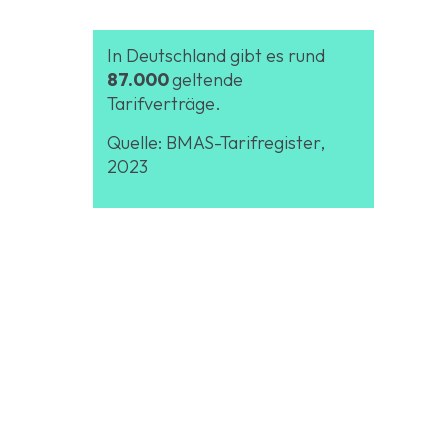
In Deutschland gibt es rund
87.000
geltende
Tarifverträge.
Quelle: BMAS-Tarifregister,
2023