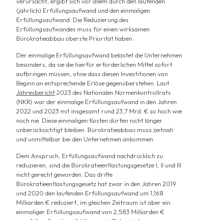
verursacht, ergibt sich vor allem durch den laufenden
(jährlich) Erfüllungsaufwand und den einmaligen
Erfüllungsaufwand. Die Reduzierung des
Erfüllungsaufwandes muss für einen wirksamen
Bürokratieabbau oberste Priorität haben.
Der einmalige Erfüllungsaufwand belastet die Unternehmen
besonders, da sie die hierfür erforderlichen Mittel sofort
aufbringen müssen, ohne dass diesen Investitionen von
Beginn an entsprechende Erlöse gegenüberstehen. Laut
Jahresbericht
2023 des Nationalen Normenkontrollrats
(NKR) war der einmalige Erfüllungsaufwand in den Jahren
2022 und 2023 mit insgesamt rund 23,7 Mrd. € so hoch wie
noch nie. Diese einmaligen Kosten dürfen nicht länger
unberücksichtigt bleiben. Bürokratieabbau muss zeitnah
und unmittelbar bei den Unternehmen ankommen.
Dem Anspruch, Erfüllungsaufwand nachdrücklich zu
reduzieren, sind die Bürokratieentlastungsgesetze I, II und III
nicht gerecht geworden. Das dritte
Bürokratieentlastungsgesetz hat zwar in den Jahren 2019
und 2020 den laufenden Erfüllungsaufwand um 1,168
Milliarden € reduziert, im gleichen Zeitraum ist aber ein
einmaliger Erfüllungsaufwand von 2,583 Milliarden €