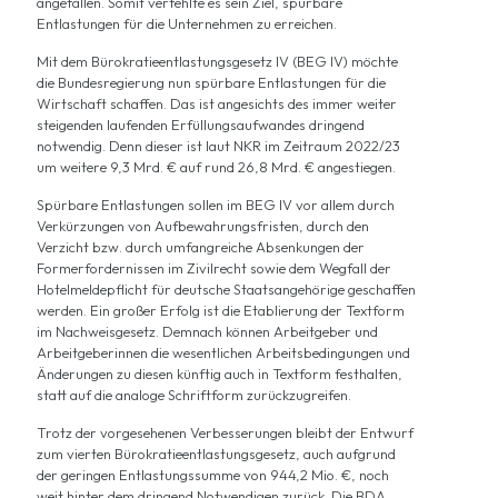
angefallen. Somit verfehlte es sein Ziel, spürbare
Entlastungen für die Unternehmen zu erreichen.
Mit dem Bürokratieentlastungsgesetz IV (BEG IV) möchte
die Bundesregierung nun spürbare Entlastungen für die
Wirtschaft schaffen. Das ist angesichts des immer weiter
steigenden laufenden Erfüllungsaufwandes dringend
notwendig. Denn dieser ist laut NKR im Zeitraum 2022/23
um weitere 9,3 Mrd. € auf rund 26,8 Mrd. € angestiegen.
Spürbare Entlastungen sollen im BEG IV vor allem durch
Verkürzungen von Aufbewahrungsfristen, durch den
Verzicht bzw. durch umfangreiche Absenkungen der
Formerfordernissen im Zivilrecht sowie dem Wegfall der
Hotelmeldepflicht für deutsche Staatsangehörige geschaffen
werden. Ein großer Erfolg ist die Etablierung der Textform
im Nachweisgesetz. Demnach können Arbeitgeber und
Arbeitgeberinnen die wesentlichen Arbeitsbedingungen und
Änderungen zu diesen künftig auch in Textform festhalten,
statt auf die analoge Schriftform zurückzugreifen.
Trotz der vorgesehenen Verbesserungen bleibt der Entwurf
zum vierten Bürokratieentlastungsgesetz, auch aufgrund
der geringen Entlastungssumme von 944,2 Mio. €, noch
weit hinter dem dringend Notwendigen zurück. Die BDA