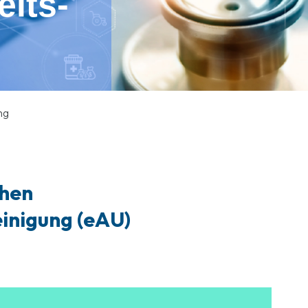
eits-
ng
chen
inigung (eAU)