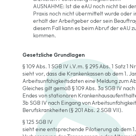
AUSNAHME: Ist die eAU noch nicht bei der 
Praxis noch nicht übermittelt wurde oder i
erhält der Arbeitgeber oder sein Beauftr
diesem Fall kann es beim Abruf der eAU zu
kommen.
Gesetzliche Grundlagen
§ 109 Abs. 1 SGB IV i.V.m. § 295 Abs. 1 Satz 1 N
sieht vor, dass die Krankenkassen ab dem 1. J
Arbeitsunfähigkeitsdaten eine Meldung zum Abr
Gleiches gilt gemäß § 109 Abs. 3a SGB IV nach
Endes von stationären Krankenhausaufenthalten
3b SGB IV nach Eingang von Arbeitsunfähigkeit
Berufskrankheiten (§ 201 Abs. 2 SGB VII).
§ 125 SGB IV
sieht eine entsprechende Pilotierung ab dem 1.