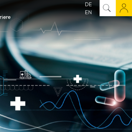
DE
EN
riere