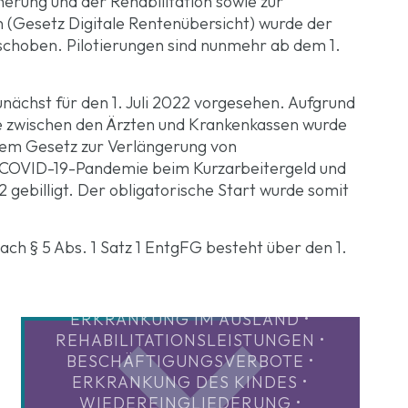
herung und der Rehabilitation sowie zur
 (Gesetz Digitale Rentenübersicht) wurde der
rschoben. Pilotierungen sind nunmehr ab dem 1.
nächst für den 1. Juli 2022 vorgesehen. Aufgrund
e zwischen den Ärzten und Krankenkassen wurde
dem Gesetz zur Verlängerung von
COVID-19-Pandemie beim Kurzarbeitergeld und
gebilligt. Der obligatorische Start wurde somit
nach § 5 Abs. 1 Satz 1 EntgFG besteht über den 1.
• PRIVATÄRZTEN, ÄRZTEN ODER
ERKRANKUNG IM AUSLAND •
REHABILITATIONSLEISTUNGEN •
BESCHÄFTIGUNGSVERBOTE •
ERKRANKUNG DES KINDES •
WIEDEREINGLIEDERUNG •