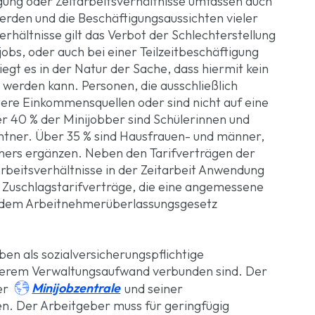
gung oder Zeitarbeitsverhältnisse umfassen auch
werden und die Beschäftigungsaussichten vieler
rhältnisse gilt das Verbot der Schlechterstellung
obs, oder auch bei einer Teilzeitbeschäftigung
liegt es in der Natur der Sache, dass hiermit kein
erden kann. Personen, die ausschließlich
tere Einkommensquellen oder sind nicht auf eine
r 40 % der Minijobber sind Schülerinnen und
ntner. Über 35 % sind Hausfrauen- und männer,
ners ergänzen. Neben den Tarifverträgen der
Arbeitsverhältnisse in der Zeitarbeit Anwendung
en Zuschlagstarifverträge, die eine angemessene
h dem Arbeitnehmerüberlassungsgesetz
ben als sozialversicherungspflichtige
ingerem Verwaltungsaufwand verbunden sind. Der

Minijobzentrale
er
und seiner
. Der Arbeitgeber muss für geringfügig