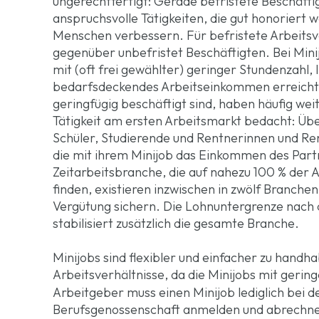
ungerechtfertigt: Gerade befristete Beschäfti
anspruchsvolle Tätigkeiten, die gut honoriert 
Menschen verbessern. Für befristete Arbeitsve
gegenüber unbefristet Beschäftigten. Bei Minij
mit (oft frei gewählter) geringer Stundenzahl, 
bedarfsdeckendes Arbeitseinkommen erreicht w
geringfügig beschäftigt sind, haben häufig wei
Tätigkeit am ersten Arbeitsmarkt bedacht: Übe
Schüler, Studierende und Rentnerinnen und Re
die mit ihrem Minijob das Einkommen des Part
Zeitarbeitsbranche, die auf nahezu 100 % der 
finden, existieren inzwischen in zwölf Branch
Vergütung sichern. Die Lohnuntergrenze nac
stabilisiert zusätzlich die gesamte Branche.
Minijobs sind flexibler und einfacher zu handha
Arbeitsverhältnisse, da die Minijobs mit ger
Arbeitgeber muss einen Minijob lediglich bei d
Berufsgenossenschaft anmelden und abrechnen