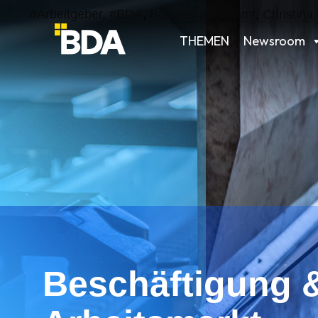
#Arbeitgeber
,
#BDA
,
Bundeskanzleramt
,
Christin
THEMEN
Newsroom
Beschäftigung 