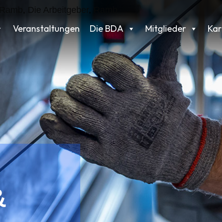
a Ramb
,
Die Arbeitgeber
,
Ramb
Veranstaltungen
Die BDA
Mitglieder
Kar
&