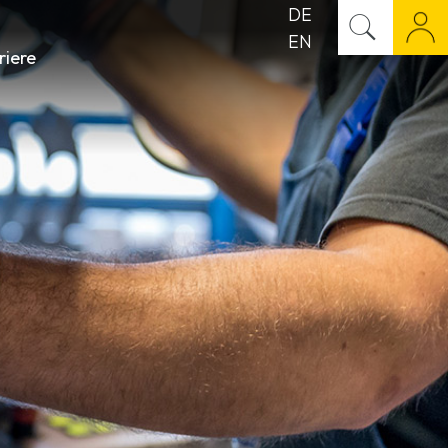
DE
EN
riere