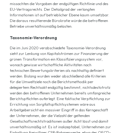
missachten die Vorgaben der endgültigen Richtlinie und des
EU-Vertragsrechts. Der Detailgrad der verlangten
Informationen ist auf betrieblicher Ebene kaum umsetzbar.
Die daraus resultierende Bürokratie würde die betroffenen
Betriebe unverhältnismäßig belasten.
Taxonomie-Verordnung
Die im Juni 2020 verabschiedete
Taxonomie-Verordnung
sieht zur Lenkung von Kapitalströmen zur Finanzierung der
grünen Transformation ein Klassifizierungssystem vor,
wonach gewisse wirtschaftliche Aktivitäten nach
technischen Bewertungskriterien als nachhaltig definiert
werden. Bislang wurden weder abschließend alle Kriterien
für die Umweltziele noch die Berichtsmethodik per
delegiertem Rechtsakt endgültig bestimmt, nichtsdestotrotz
werden den betroffenen Unternehmen bereits umfangreiche
Berichtspflichten auferlegt. Eine faktische Verpflichtung zur
Errichtung von Sorgfaltspflichtsystemen wäre aus
Arbeitgebersicht ein massiver Eingriff in das Kerngeschäft
der Unternehmen, der die Vielzahl der geltenden
Gesellschaftsrechtstraditionen außer Acht lässt und damit
unverhältnismäßig ist. Es ist inakzeptabel, Unternehmen zur
Einhaltung freiwilliger CSR-Rahmenwerke, etwa der OECD-