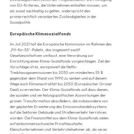
von EU-Kriterien, die Unternehmen einhalten müssen, um
als sozial nachhaltig zu gelten, widerspricht den
primärrechtlich verankerten Zuständigkeiten in der
Sozialpolitik.
Europäische Klimasozialfonds
Im Juli 2021 hat die Europäische Kommission im Rahmen des
„
Fit-für-55
“-Pakets, das insgesamt zwölf
Gesetzesinitiativen umfasst, eine
Verordnung zur
Einrichtung eines Klima-Sozialfonds
vorgeschlagen. Ziel der
Vorschläge ist es, europaweit die Netto-
Treibhausgasemissionen bis 2030 um mindestens 55 %
gegenüber dem Stand von 1990 zu senken und auf diesem
Wege auch Klimaneutralität bis 2050 (
Europäischer Grüner
Deal
) zu erreichen. Der Klima-Sozialfonds soll dazu dienen,
die sozialen und verteilungspolitischen Auswirkungen der
grünen Transformation abzufedern, die insbesondere von
der geplanten
Erweiterung des Emissionshandelssystems
auf die Sektoren Gebäude und Straßenverkehr herrühren
würden. Die Finanzmittel aus dem Klima-Sozialfonds zielen
auf einkommensschwache Privathaushalte,
Kleinstunternehmen und Verkehrsteilnehmer ab, da sie an