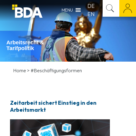
DE
MENU
EN
Arbeitsrecht &
Tarifpolitik
Home
>
#Beschäftigungsformen
Zeitarbeit sichert Einstieg in den
Arbeitsmarkt