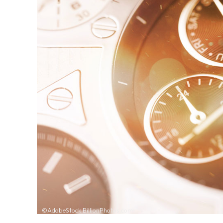
©AdobeStock BillionPhotos.com